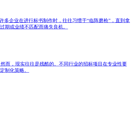
许多企业在进行标书制作时，往往习惯于“临阵磨枪”，直到拿
过期或业绩不匹配而痛失良机。
。然而，现实往往是残酷的。不同行业的招标项目在专业性要
定制化策略。