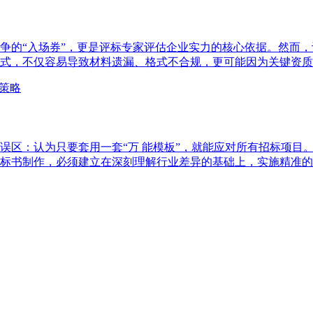
争的“入场券”，更是评标专家评估企业实力的核心依据。然而，
式，不仅容易导致材料遗漏、格式不合规，更可能因为关键资质
误区：认为只要套用一套“万 能模板”，就能应对所有招标项目
标书制作，必须建立在深刻理解行业差异的基础上，实施精准的