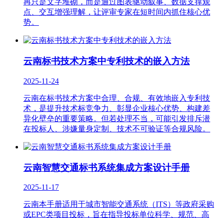
再只是文字堆砌，而是通过图表驱动叙事、数据支撑观
点、交互增强理解，让评审专家在短时间内抓住核心优
势。
云南标书技术方案中专利技术的嵌入方法
2025-11-24
云南在标书技术方案中合理、合规、有效地嵌入专利技
术，是提升技术标竞争力、彰显企业核心优势、构建差
异化壁垒的重要策略。但若处理不当，可能引发排斥潜
在投标人、涉嫌量身定制、技术不可验证等合规风险。
云南智慧交通标书系统集成方案设计手册
2025-11-17
云南本手册适用于城市智能交通系统（ITS）等政府采购
或EPC类项目投标，旨在指导投标单位科学、规范、高