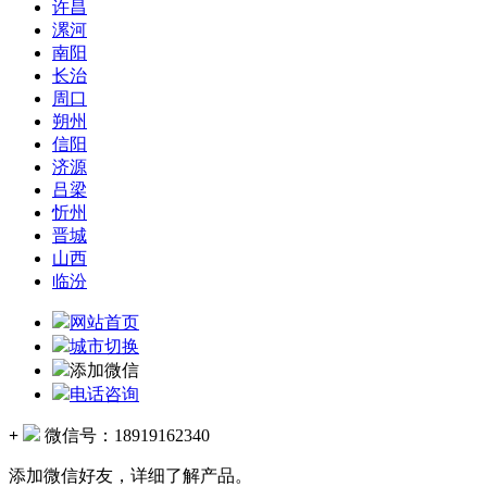
许昌
漯河
南阳
长治
周口
朔州
信阳
济源
吕梁
忻州
晋城
山西
临汾
网站首页
城市切换
添加微信
电话咨询
+
微信号：
18919162340
添加微信好友，详细了解产品。