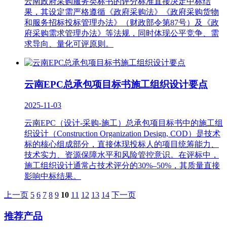
云南政府采购服务类标书的评分标准直接决定中标结
果，其设定需严格遵循《政府采购法》《政府采购货物
和服务招标投标管理办法》（财政部令第87号）及《政
府采购需求管理办法》等法规，同时体现公平竞争、需
求导向、量化可评原则。
云南EPC总承包项目标书施工组织设计要点
2025-11-03
云南EPC（设计-采购-施工）总承包项目标书中的施工组
织设计（Construction Organization Design, COD）是技术
标的核心组成部分，直接体现投标人的项目统筹能力、
技术实力、资源保障水平和风险管控意识。在评标中，
施工组织设计通常占技术评分的30%–50%，其质量直接
影响中标结果。
上一页
5
6
7
8
9
10
11
12
13
14
下一页
推荐产品